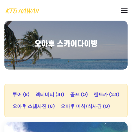
오아후 스카이다이빙
투어 (8)
액티비티 (41)
골프 (0)
렌트카 (24)
오아후 스냅사진 (6)
오아후 미식/식사권 (0)