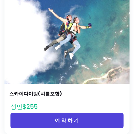
스카이다이빙(셔틀포함)
성인$255
예 약 하 기