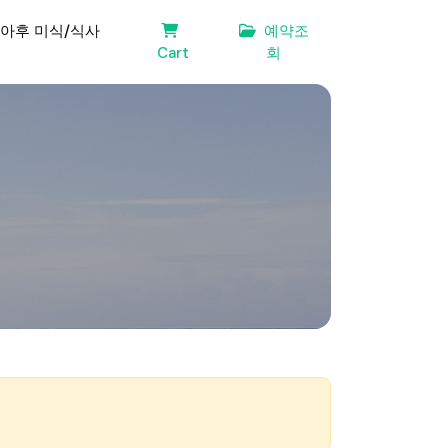
아후 미식/식사
예약조
Cart
회