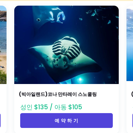
(빅아일랜드)코나 만타레이 스노쿨링
성인 $135 / 아동 $105
예 약 하 기