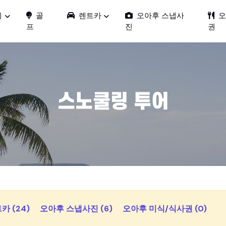
티
골
렌트카
오아후 스냅사
오
프
진
권
스노쿨링 투어
카 (24)
오아후 스냅사진 (6)
오아후 미식/식사권 (0)