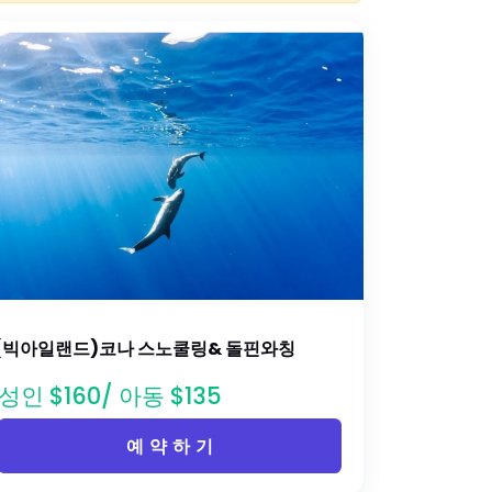
(빅아일랜드)코나 스노쿨링& 돌핀와칭
성인 $160/ 아동 $135
예 약 하 기