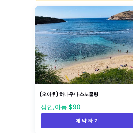
(오아후) 하나우마 스노쿨링
성인,아동 $90
예 약 하 기